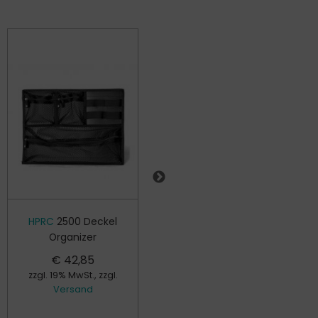
HPRC
2500 Deckel
HPRC
2500
Organizer
Rahmenset für
Zwischenplatten
€
42,85
€
33,50
zzgl. 19% MwSt., zzgl.
Versand
zzgl. 19% MwSt., zzgl.
Versand