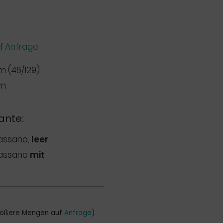
uf
Anfrage
m (46/129)
mm
ante:
bassano,
leer
bassano
mit
größere Mengen auf
Anfrage
)