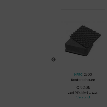
HPRC
TSA
HPRC
2500
Zahlenschloss
Rasterschaum
€
17,00
€
52,65
zzgl. 19% MwSt., zzgl.
zzgl. 19% MwSt., zzgl.
Versand
Versand