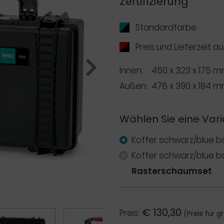
Zertifizierung
Standardfarbe
Preis und Lieferzeit a
Innen:
450 x 323 x 175 m
Außen:
478 x 390 x 194 
Next
Wählen Sie eine Vari
Koffer schwarz/blue 
Koffer schwarz/blue 
Rasterschaumset
€
130,30
Preis:
(Preis für 