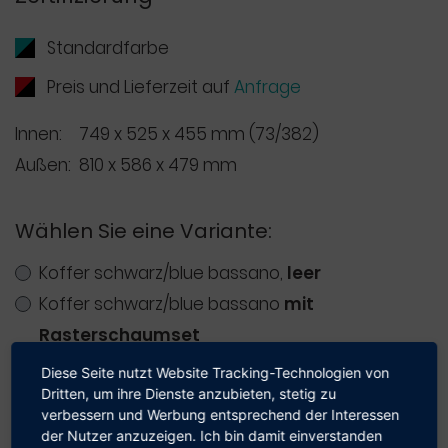
Standardfarbe
Preis und Lieferzeit auf
Anfrage
Innen:
749 x 525 x 455 mm (73/382)
Außen:
810 x 586 x 479 mm
Wählen Sie eine Variante:
Koffer schwarz/blue bassano,
leer
Koffer schwarz/blue bassano
mit
Rasterschaumset
Diese Seite nutzt Website Tracking-Technologien von
Dritten, um ihre Dienste anzubieten, stetig zu
Ab
€
317,80
verbessern und Werbung entsprechend der Interessen
Preis:
(Preis für größere Mengen auf
Unser Shop beliefert aus­schließ­lich
der Nutzer anzuzeigen. Ich bin damit einverstanden