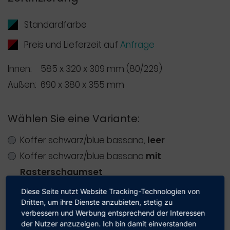
Standardfarbe
Preis und Lieferzeit auf
Anfrage
Innen:
585 x 320 x 309 mm (80/229)
Außen:
690 x 380 x 355 mm
Wählen Sie eine Variante:
Koffer schwarz/blue bassano,
leer
Koffer schwarz/blue bassano
mit
Rasterschaumset
Diese Seite nutzt Website Tracking-Technologien von
Dritten, um ihre Dienste anzubieten, stetig zu
Ab
€
189,50
verbessern und Werbung entsprechend der Interessen
Preis:
(Preis für größere Mengen auf
Unser Shop beliefert aus­schließ­lich
der Nutzer anzuzeigen. Ich bin damit einverstanden