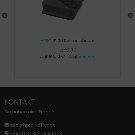
HPRC
2200 Rasterschaum
€
23,70
zzgl. 19% MwSt., zzgl.
Versand
KONTAKT
Sie haben eine Frage?
info@hprc-koffer.de
+49(0) 41 31 - 26 664 24