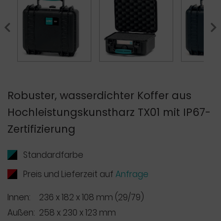
Previous
Nex
Robuster, wasserdichter Koffer aus
Hochleistungskunstharz TX01 mit IP67-
Zertifizierung
Standardfarbe
Preis und Lieferzeit auf
Anfrage
Innen:
236 x 182 x 108 mm (29/79)
Außen:
258 x 230 x 123 mm