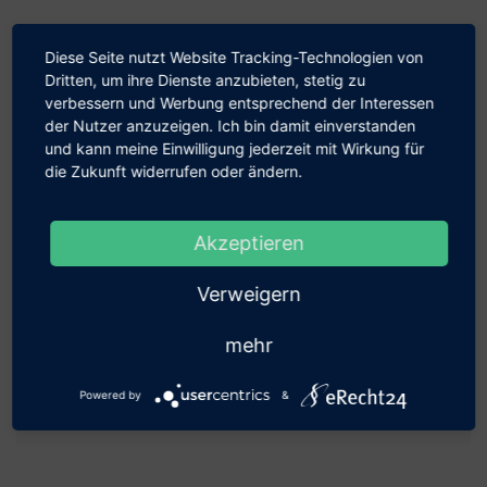
Wählen Sie eine Variante:
Diese Seite nutzt Website Tracking-Technologien von
Dritten, um ihre Dienste anzubieten, stetig zu
Koffer schwarz/blue bassano,
leer
verbessern und Werbung entsprechend der Interessen
Unser Shop beliefert aus­schließ­lich
der Nutzer anzuzeigen. Ich bin damit einverstanden
Koffer schwarz/blue bassano
mit
Geschäfts­kunden.
und kann meine Einwilligung jederzeit mit Wirkung für
Rasterschaumset
die Zukunft widerrufen oder ändern.
Hiermit bestätige ich, dass ich als Unter­
nehmen, Gewerbe­treiben­de(r) oder als
Akzeptieren
€
59,60
Preis:
(Preis für größere Mengen auf
Anfrage
)
Behörde einkaufe.
Verweigern
zzgl. 19% MwSt., zzgl.
Versand
Bestätigung
Verkauf nur an Geschäftskunden und Behörden möglich
mehr
Anzahl:
Powered by
&