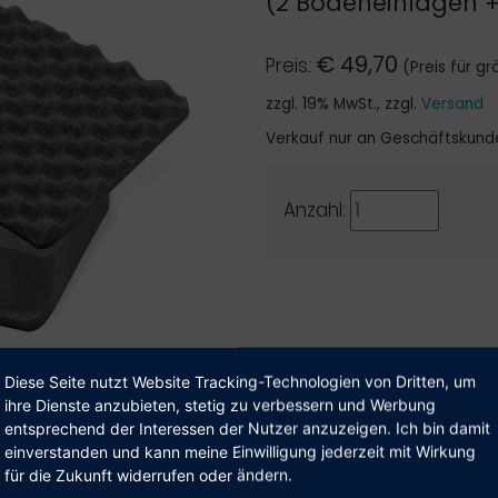
(2 Bodeneinlagen +
€
49,70
Preis:
(Preis für 
zzgl. 19% MwSt., zzgl.
Versand
Verkauf nur an Geschäftskund
Anzahl:
Diese Seite nutzt Website Tracking-Technologien von Dritten, um
ihre Dienste anzubieten, stetig zu verbessern und Werbung
entsprechend der Interessen der Nutzer anzuzeigen. Ich bin damit
einverstanden und kann meine Einwilligung jederzeit mit Wirkung
ser Shop beliefert aus­schließ­lich Geschäfts­kunden.
technische Details (inkl. Video)
für die Zukunft widerrufen oder ändern.