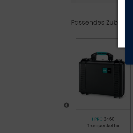
Hi
Ge
Passendes Zubehör
HPRC
TSA
HPRC
2460
Zahlenschloss
Transportkoffer