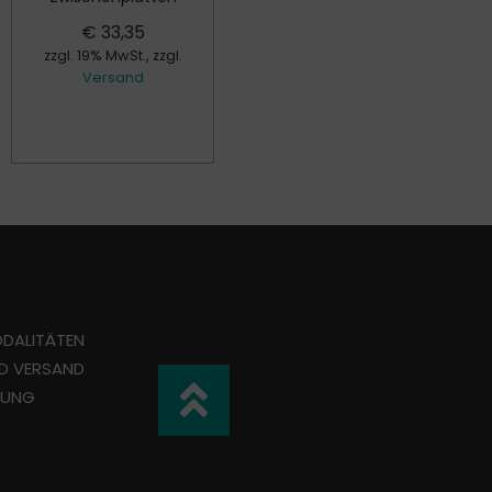
€
17,00
€
33,35
zzgl. 19% MwSt., zzgl.
Versand
zzgl. 19% MwSt., zzgl.
Versand
DALITÄTEN
ND VERSAND
TUNG