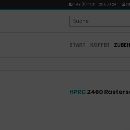
+49 (0) 41 31 - 26 664 24
in
START
KOFFER
ZUBE
HPRC
2460 Raster