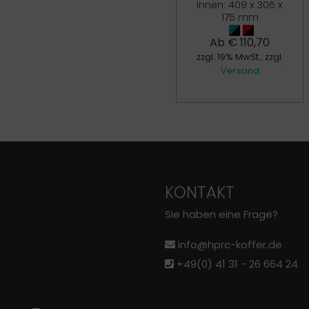
€
17,00
Innen: 409 x 306 x
175 mm
zzgl. 19% MwSt., zzgl.
Versand
Ab
€
110,70
zzgl. 19% MwSt., zzgl.
Versand
KONTAKT
Sie haben eine Frage?
info@hprc-koffer.de
+49(0) 41 31 - 26 664 24