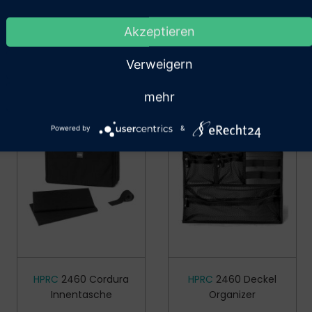
ermit bestätige ich, dass ich als Unter­nehmen,
Akzeptieren
werbe­treiben­de(r) oder als Behörde einkaufe.
Verweigern
Bestätigung
mehr
Powered by
&
HPRC
2460 Cordura
HPRC
2460 Deckel
Innentasche
Organizer