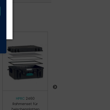
HPRC
2460
HPRC
TSA
Rahmenset für
Zahlenschloss
Zwischenplatten