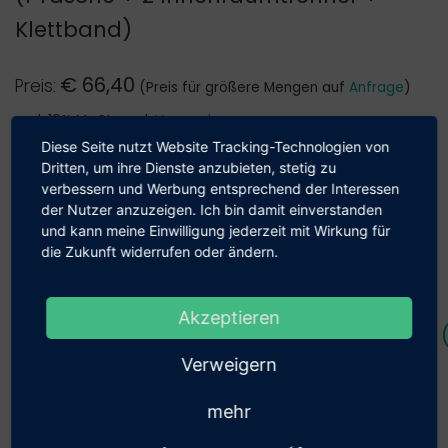
Klettband)
€
66,40
Preis:
(Preis für größere Mengen auf
Anfrage
)
zzgl. 19% MwSt., zzgl.
Versand
Diese Seite nutzt Website Tracking-Technologien von
Verkauf nur an Geschäftskunden und Behörden möglich
Dritten, um ihre Dienste anzubieten, stetig zu
verbessern und Werbung entsprechend der Interessen
Unser Shop beliefert aus­schließ­lich
der Nutzer anzuzeigen. Ich bin damit einverstanden
Anzahl:
Geschäfts­kunden.
und kann meine Einwilligung jederzeit mit Wirkung für
die Zukunft widerrufen oder ändern.
Hiermit bestätige ich, dass ich als Unter­
nehmen, Gewerbe­treiben­de(r) oder als
Akzeptieren
Beschreibung und technische Details (
Behörde einkaufe.
Verweigern
Bestätigung
mehr
Passendes Zubehör