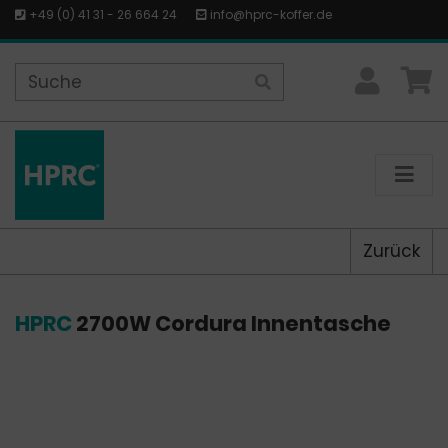
+49 (0) 41 31 - 26 664 24
info@hprc-koffer.de
Zurück
HPRC
2700W Cordura Innentasche