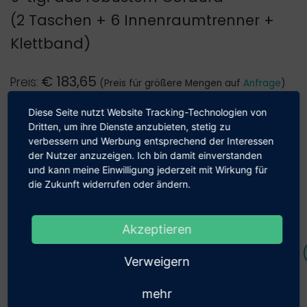
(2 Taschen + 6 Innenraumtrenner +
Klettband)
€
183,65
Preis:
(Preis für größere Mengen auf
Anfrage
)
zzgl. 19% MwSt., zzgl.
Versand
Diese Seite nutzt Website Tracking-Technologien von
Dritten, um ihre Dienste anzubieten, stetig zu
Verkauf nur an Geschäftskunden und Behörden möglich
verbessern und Werbung entsprechend der Interessen
Unser Shop beliefert aus­schließ­lich
der Nutzer anzuzeigen. Ich bin damit einverstanden
Geschäfts­kunden.
Anzahl:
und kann meine Einwilligung jederzeit mit Wirkung für
die Zukunft widerrufen oder ändern.
Hiermit bestätige ich, dass ich als Unter­
nehmen, Gewerbe­treiben­de(r) oder als
Akzeptieren
Behörde einkaufe.
Beschreibung und technische Details (
Verweigern
Bestätigung
mehr