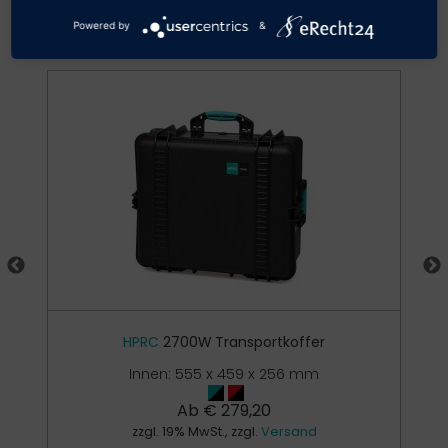
Passendes Zubehör
Powered by
&
HPRC
2700W Transportkoffer
Innen: 555 x 459 x 256 mm
Ab
€
279,20
zzgl. 19% MwSt., zzgl.
Versand