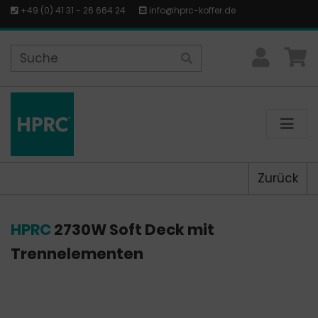
+49 (0) 41 31 - 26 664 24
info@hprc-koffer.de
Zurück
HPRC
2730W Soft Deck mit
Trennelementen