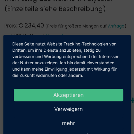
(Einzelteile siehe Beschreibung)
€
234,40
Preis:
(Preis für größere Mengen auf
Anfrage
)
zzgl. 19% MwSt., zzgl.
Versand
Diese Seite nutzt Website Tracking-Technologien von
Verkauf nur an Geschäftskunden und Behörden möglich
Dritten, um ihre Dienste anzubieten, stetig zu
verbessern und Werbung entsprechend der Interessen
Unser Shop beliefert aus­schließ­lich
der Nutzer anzuzeigen. Ich bin damit einverstanden
Anzahl:
Geschäfts­kunden.
und kann meine Einwilligung jederzeit mit Wirkung für
die Zukunft widerrufen oder ändern.
Hiermit bestätige ich, dass ich als Unter­
nehmen, Gewerbe­treiben­de(r) oder als
Akzeptieren
Beschreibung und technische Details
Behörde einkaufe.
Verweigern
Bestätigung
mehr
Passendes Zubehör