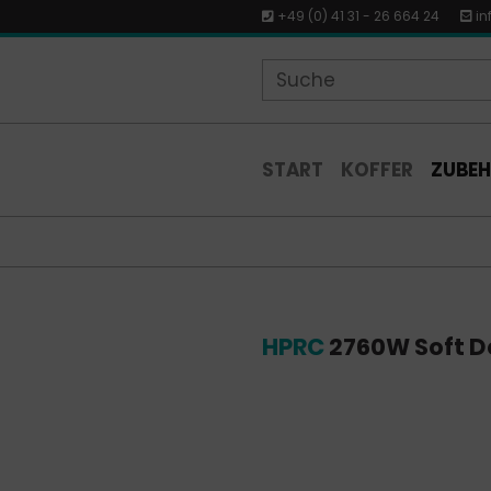
+49 (0) 41 31 - 26 664 24
in
START
KOFFER
ZUBE
HPRC
2760W Soft D