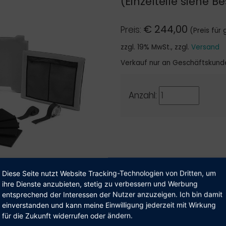
(Einzelteile siehe 
€
244,00
Preis:
(Preis fü
zzgl. 19% MwSt., zzgl.
Versand
Verkauf nur an Geschäftskund
Anzahl:
Diese Seite nutzt Website Tracking-Technologien von Dritten, um
ihre Dienste anzubieten, stetig zu verbessern und Werbung
entsprechend der Interessen der Nutzer anzuzeigen. Ich bin damit
einverstanden und kann meine Einwilligung jederzeit mit Wirkung
ser Shop beliefert aus­schließ­lich Geschäfts­kunden.
 technische Details
für die Zukunft widerrufen oder ändern.