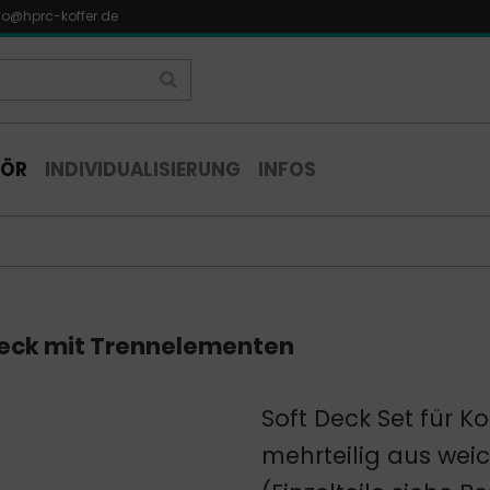
fo@hprc-koffer.de
HÖR
INDIVIDUALISIERUNG
INFOS
eck mit Trennelementen
Soft Deck Set für 
mehrteilig aus wei