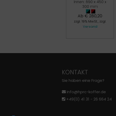
€
17,00
Innen: 690 x 450 x
300 mm
zzgl. 19% MwSt., zzgl.
Versand
Ab
€
280,20
zzgl. 19% MwSt., zzgl.
Versand
KONTAKT
Sie haben eine Frage?
info@hprc-koffer.de
+49(0) 41 31 - 26 664 24