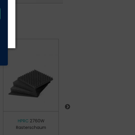
HPRC
2760W
HPRC
TSA
Rasterschaum
Zahlenschloss