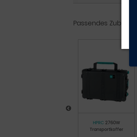
Hi
Ge
Passendes Zubehör
HPRC
TSA
HPRC
2760W
Zahlenschloss
Transportkoffer