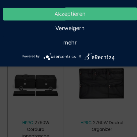
ermit bestätige ich, dass ich als Unter­nehmen,
Akzeptieren
werbe­treiben­de(r) oder als Behörde einkaufe.
Verweigern
Bestätigung
mehr
Powered by
&
HPRC
2760W
HPRC
2760W Deckel
Cordura
Organizer
Innentasche