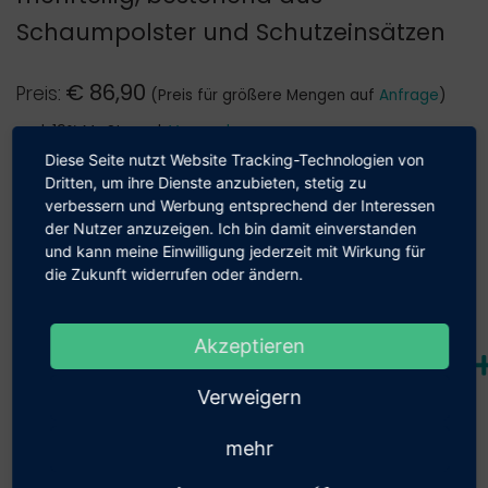
Schaumpolster und Schutzeinsätzen
€
86,90
Preis:
(Preis für größere Mengen auf
Anfrage
)
zzgl. 19% MwSt., zzgl.
Versand
Diese Seite nutzt Website Tracking-Technologien von
Verkauf nur an Geschäftskunden und Behörden möglich
Dritten, um ihre Dienste anzubieten, stetig zu
verbessern und Werbung entsprechend der Interessen
Unser Shop beliefert aus­schließ­lich
der Nutzer anzuzeigen. Ich bin damit einverstanden
Anzahl:
Geschäfts­kunden.
und kann meine Einwilligung jederzeit mit Wirkung für
die Zukunft widerrufen oder ändern.
Hiermit bestätige ich, dass ich als Unter­
nehmen, Gewerbe­treiben­de(r) oder als
Akzeptieren
Beschreibung und technische Details
Behörde einkaufe.
Verweigern
Bestätigung
mehr
Passendes Zubehör