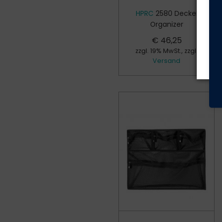
Hi
HPRC
2580 Deckel
Ge
Organizer
€
46,25
zzgl. 19% MwSt., zzgl.
Versand