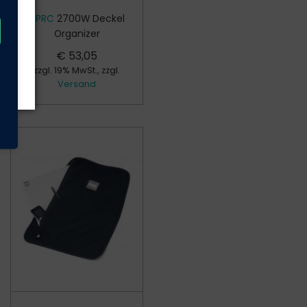
HPRC
2700W Deckel
Organizer
€
53,05
zzgl. 19% MwSt., zzgl.
Versand