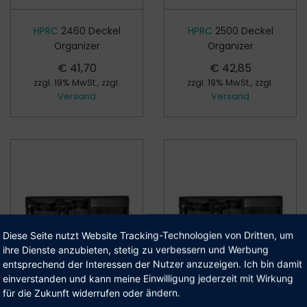
HPRC
2460 Deckel
HPRC
2500 Deckel
Organizer
Organizer
€
41,70
€
42,85
zzgl. 19% MwSt., zzgl.
zzgl. 19% MwSt., zzgl.
Versand
Versand
Diese Seite nutzt Website Tracking-Technologien von Dritten, um
ihre Dienste anzubieten, stetig zu verbessern und Werbung
entsprechend der Interessen der Nutzer anzuzeigen. Ich bin damit
einverstanden und kann meine Einwilligung jederzeit mit Wirkung
ser Shop beliefert aus­schließ­lich Geschäfts­kunden.
für die Zukunft widerrufen oder ändern.