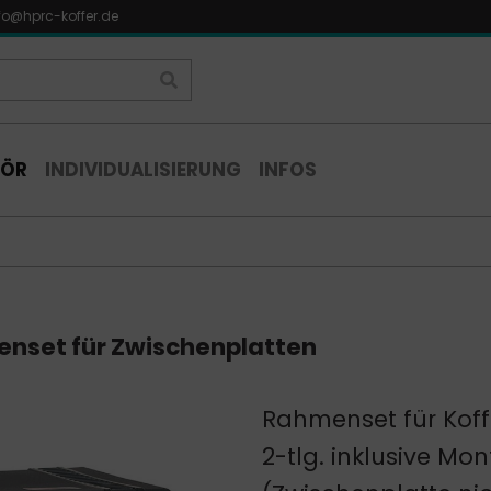
fo@hprc-koffer.de
HÖR
INDIVIDUALISIERUNG
INFOS
set für Zwischenplatten
Rahmenset für Kof
2-tlg. inklusive M