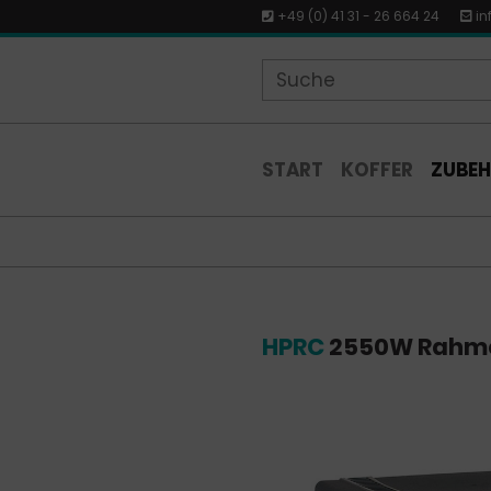
+49 (0) 41 31 - 26 664 24
in
START
KOFFER
ZUBE
HPRC
2550W Rahmen