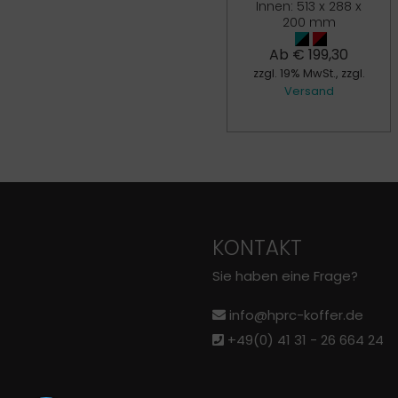
€
17,00
Innen: 513 x 288 x
200 mm
zzgl. 19% MwSt., zzgl.
Versand
Ab
€
199,30
zzgl. 19% MwSt., zzgl.
Versand
KONTAKT
Sie haben eine Frage?
info@hprc-koffer.de
+49(0) 41 31 - 26 664 24