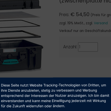
(Zwischenplatte ni
€
54,50
Preis:
(Preis für 
zzgl. 19% MwSt., zzgl.
Versand
Verkauf nur an Geschäftskund
Anzahl:
Diese Seite nutzt Website Tracking-Technologien von Dritten, um
ihre Dienste anzubieten, stetig zu verbessern und Werbung
entsprechend der Interessen der Nutzer anzuzeigen. Ich bin damit
einverstanden und kann meine Einwilligung jederzeit mit Wirkung
ser Shop beliefert aus­schließ­lich Geschäfts­kunden.
technische Details (inkl. Video)
für die Zukunft widerrufen oder ändern.