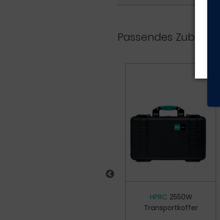
Hi
Ge
Passendes Zubehör
HPRC
TSA
HPRC
2550W
Zahlenschloss
Transportkoffer