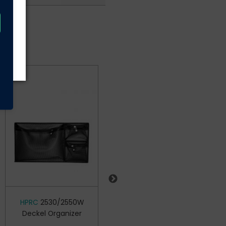
HPRC
2530/2550W
HPRC
2550W Second
Deckel Organizer
Skin Bodeneinsatz