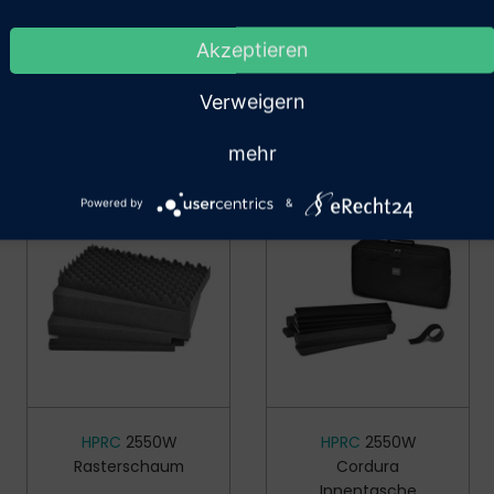
ermit bestätige ich, dass ich als Unter­nehmen,
Akzeptieren
werbe­treiben­de(r) oder als Behörde einkaufe.
Verweigern
Bestätigung
mehr
Powered by
&
HPRC
2550W
HPRC
2550W
Rasterschaum
Cordura
Innentasche